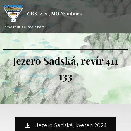
ČRS, z. s., MO Nymburk
Jsme rádi, že jste s námi...
Jezero Sadská, revír 411
133
Jezero Sadská, květen 2024