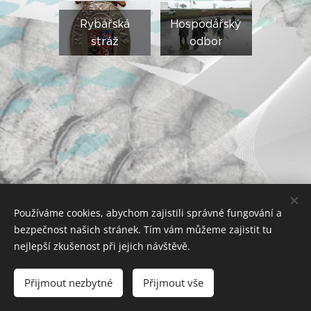
Rybářská
Hospodářský
stráž
odbor
Používáme cookies, abychom zajistili správné fungování a
bezpečnost našich stránek. Tím vám můžeme zajistit tu
nejlepší zkušenost při jejich návštěvě.
Sportovní 142,288 02 Nymburk, IČO:45829110,
nymburk@mocrs.cz
Přijmout nezbytné
Přijmout vše
Cookies