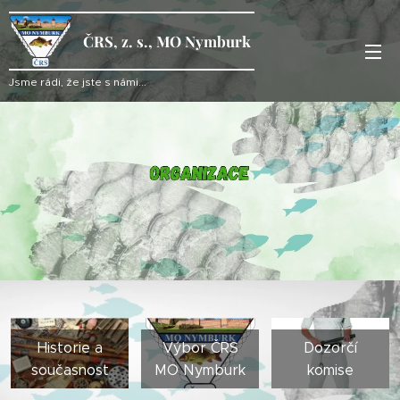
ČRS, z. s., MO Nymburk
Jsme rádi, že jste s námi...
Historie a
Výbor ČRS
Dozorčí
současnost
MO Nymburk
komise