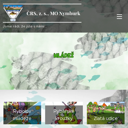
ČRS, z. s., MO Nymburk
Jsme rádi, že jste s námi...
Rybolov
Rybářské
mládeže
kroužky
Zlatá udice