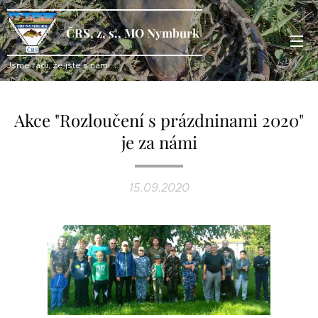
ČRS, z. s., MO Nymburk
Jsme rádi, že jste s námi...
Akce "Rozloučení s prázdninami 2020"
je za námi
15.09.2020