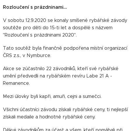
Rozloučení s prázdninami...
V sobotu 12.9.2020 se konaly smíšené rybářské závody
soutěže pro děti do 15-ti let a dospělé s názvem
"Rozloučení s prázdninami 2020".
Tato soutěž byla finančně podpořena místní organizací
ČRS z.s., v Nymburce.
Akce se zúčastnilo 22 závodníků, kteří své rybářské
umění předvedli na rybářském revíru Labe 21 A -
Remanence.
Mezi úlovky byli kapři, amuři, cejni a sumečci.
Všichni účastníci závodu získali rybářské ceny, ti nejlepší
získali medaile a hodnotné rybářské ceny.
Děkuji závodníkům za účast a všem, kteří pomáhali při