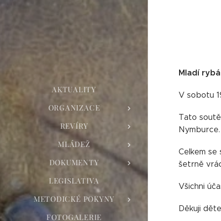
Mladí rybá
AKTUALITY
V sobotu 1
ORGANIZACE
Tato soutě
REVÍRY
Nymburce
MLÁDEŽ
Celkem se s
DOKUMENTY
šetrně vrá
LEGISLATIVA
Všichni úča
METODICKÉ POKYNY
Děkuji děte
FOTOGALERIE