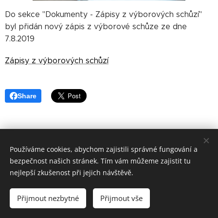
Do sekce "Dokumenty - Zápisy z výborových schůzí"
byl přidán nový zápis z výborové schůze ze dne
7.8.2019
Zápisy z výborových schůzí
Share
Používáme cookies, abychom zajistili správné fungování a
bezpečnost našich stránek. Tím vám můžeme zajistit tu
nejlepší zkušenost při jejich návštěvě.
Sportovní 142,288 02 Nymburk, IČO:45829110,
nymburk@mocrs.cz
Přijmout nezbytné
Přijmout vše
Cookies