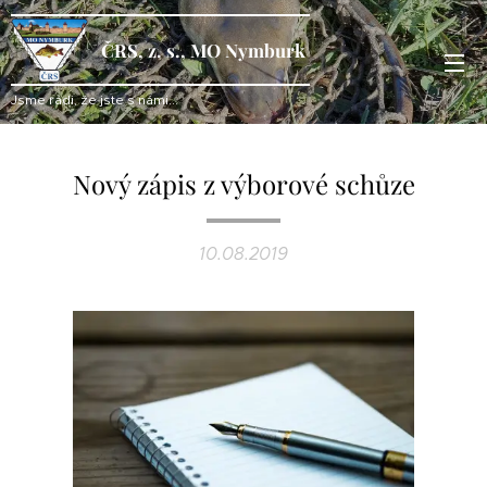
ČRS, z. s., MO Nymburk
Jsme rádi, že jste s námi...
Nový zápis z výborové schůze
10.08.2019