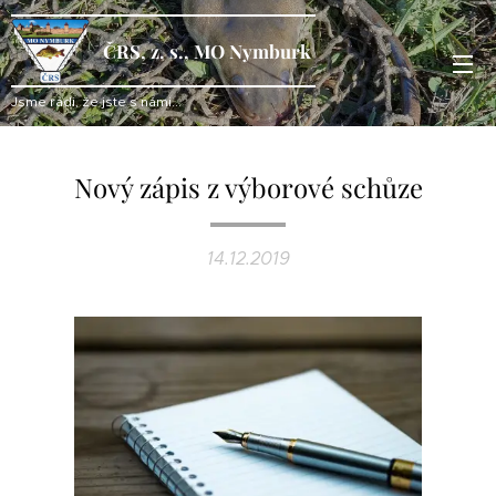
ČRS, z. s., MO Nymburk
Jsme rádi, že jste s námi...
Nový zápis z výborové schůze
14.12.2019