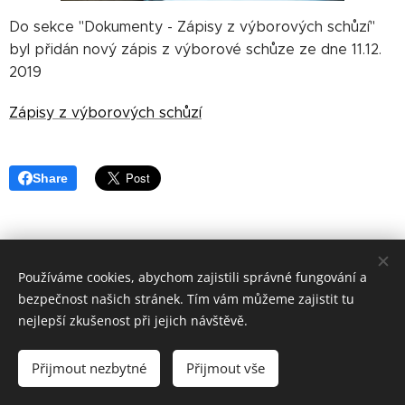
Do sekce "Dokumenty - Zápisy z výborových schůzí"
byl přidán nový zápis z výborové schůze ze dne 11.12.
2019
Zápisy z výborových schůzí
Share
Používáme cookies, abychom zajistili správné fungování a
bezpečnost našich stránek. Tím vám můžeme zajistit tu
nejlepší zkušenost při jejich návštěvě.
Sportovní 142,288 02 Nymburk, IČO:45829110,
nymburk@mocrs.cz
Přijmout nezbytné
Přijmout vše
Cookies