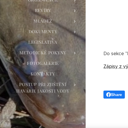
REVÍRY
MLÁDEŽ
DOKUMENTY
LEGISLATIVA
METODICKÉ POKYNY
Do sekce "
FOTOGALERIE
Zápisy z v
KONTAKTY
POSTUP PŘI ZJIŠTĚNÍ
HAVÁRIE JAKOSTI VODY
Share