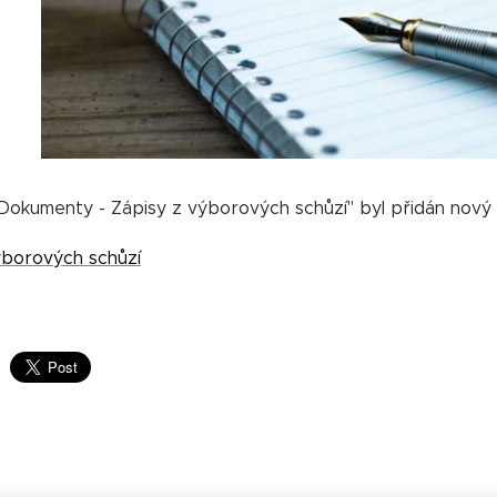
Dokumenty - Zápisy z výborových schůzí" byl přidán nový 
ýborových schůzí