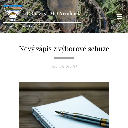
ČRS, z. s., MO Nymburk
Jsme rádi, že jste s námi...
Nový zápis z výborové schůze
30.08.2020