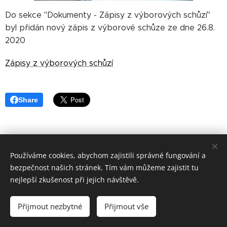
Do sekce "Dokumenty - Zápisy z výborových schůzí"
byl přidán nový zápis z výborové schůze ze dne 26.8.
2020
Zápisy z výborových schůzí
Share
Používáme cookies, abychom zajistili správné fungování a
bezpečnost našich stránek. Tím vám můžeme zajistit tu
nejlepší zkušenost při jejich návštěvě.
Sportovní 142,288 02 Nymburk, IČO:45829110,
nymburk@mocrs.cz
Přijmout nezbytné
Přijmout vše
Cookies