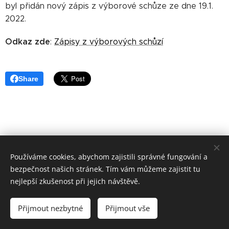
byl přidán nový zápis z výborové schůze ze dne 19.1.
2022.
Odkaz zde
:
Zápisy z výborových schůzí
Share
Používáme cookies, abychom zajistili správné fungování a
bezpečnost našich stránek. Tím vám můžeme zajistit tu
nejlepší zkušenost při jejich návštěvě.
Sportovní 142,288 02 Nymburk, IČO:45829110,
nymburk@mocrs.cz
Přijmout nezbytné
Přijmout vše
Cookies