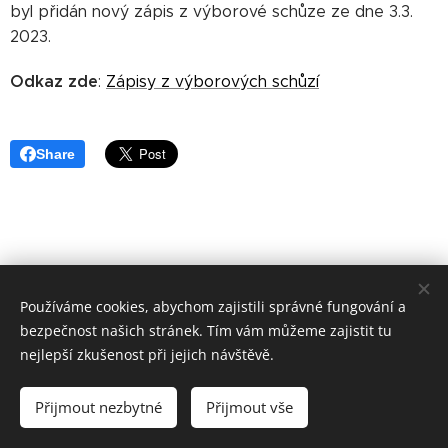
byl přidán nový zápis z výborové schůze ze dne 3.3.
2023.
Odkaz zde
:
Zápisy z výborových schůzí
Share
Používáme cookies, abychom zajistili správné fungování a
bezpečnost našich stránek. Tím vám můžeme zajistit tu
nejlepší zkušenost při jejich návštěvě.
Sportovní 142,288 02 Nymburk, IČO:45829110,
nymburk@mocrs.cz
Přijmout nezbytné
Přijmout vše
Cookies