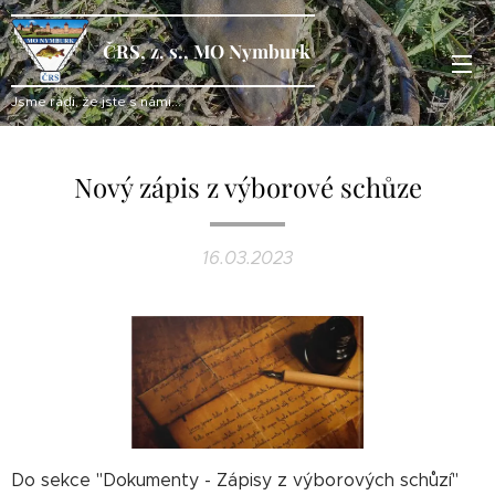
ČRS, z. s., MO Nymburk
Jsme rádi, že jste s námi...
Nový zápis z výborové schůze
16.03.2023
Do sekce "Dokumenty - Zápisy z výborových schůzí"