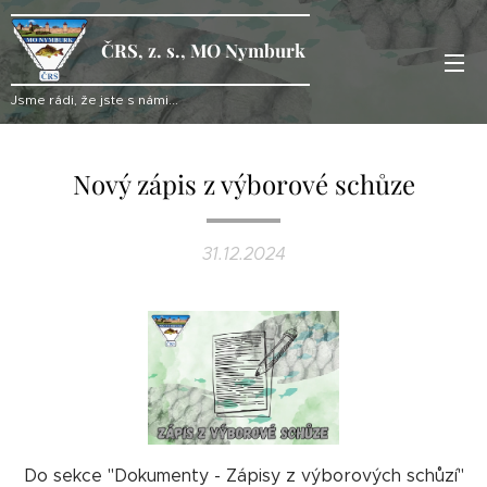
ČRS, z. s., MO Nymburk
Jsme rádi, že jste s námi...
Nový zápis z výborové schůze
31.12.2024
Do sekce "Dokumenty - Zápisy z výborových schůzí"