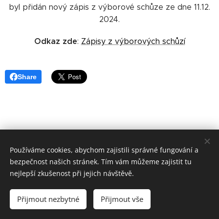
byl přidán nový zápis z výborové schůze ze dne 11.12.
2024.
Odkaz zde
:
Zápisy z výborových schůzí
Share
Používáme cookies, abychom zajistili správné fungování a
bezpečnost našich stránek. Tím vám můžeme zajistit tu
nejlepší zkušenost při jejich návštěvě.
Sportovní 142,288 02 Nymburk, IČO:45829110,
nymburk@mocrs.cz
Přijmout nezbytné
Přijmout vše
Cookies