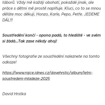
táborů. Vždy mě každý obohatí, pokaždé jinak, ale
práce s dětmi mě prostě naplňuje. Kluci, co to se mnou
děláte moc děkuji, Honzo, Karle, Pepo, Petře. JEDEME
DÁL!!!
Soustředění končí - opona padá, to hlediště - ve svém
si žádá...Tak zase někdy ahoj!
Všechny fotografie ze soustředění naleznete na tomto
odkaze!
https://www.rajce.idnes.cz/davehrstic/album/letni-
soustredeni-mladeze-2025
David Hrstka