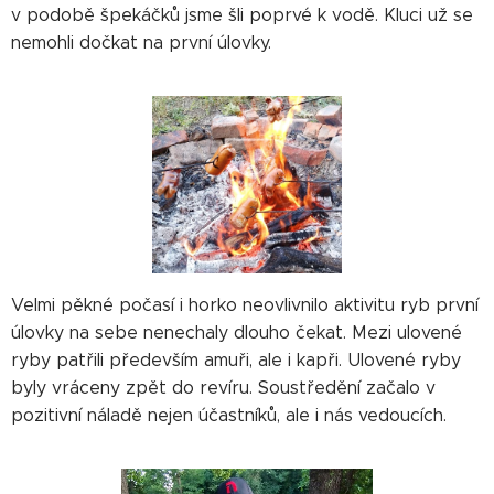
v podobě špekáčků jsme šli poprvé k vodě. Kluci už se
nemohli dočkat na první úlovky.
Velmi pěkné počasí i horko neovlivnilo aktivitu ryb první
úlovky na sebe nenechaly dlouho čekat. Mezi ulovené
ryby patřili především amuři, ale i kapři. Ulovené ryby
byly vráceny zpět do revíru. Soustředění začalo v
pozitivní náladě nejen účastníků, ale i nás vedoucích.