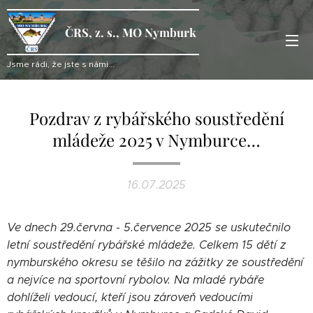
ČRS, z. s., MO Nymburk
Jsme rádi, že jste s námi...
Pozdrav z rybářského soustředění
mládeže 2025 v Nymburce…
16.07.2025
Ve dnech 29.června - 5.července 2025 se uskutečnilo
letní soustředění rybářské mládeže. Celkem 15 dětí z
nymburského okresu se těšilo na zážitky ze soustředění
a nejvíce na sportovní rybolov. Na mladé rybáře
dohlíželi vedoucí, kteří jsou zároveň vedoucími