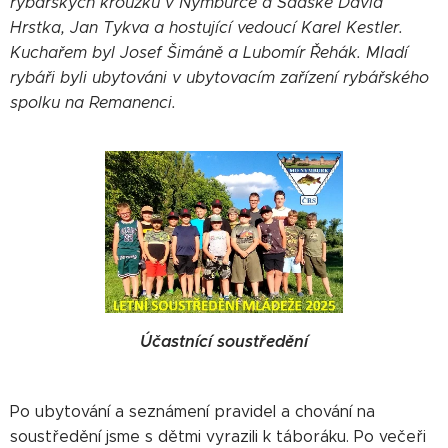
rybářských kroužků v Nymburce a Sadské David
Hrstka, Jan Tykva a hostující vedoucí Karel Kestler.
Kuchařem byl Josef Šimáně a Lubomír Řehák. Mladí
rybáři byli ubytováni v ubytovacím zařízení rybářského
spolku na Remanenci.
Účastnící soustředění
Po ubytování a seznámení pravidel a chování na
soustředění jsme s dětmi vyrazili k táboráku. Po večeři