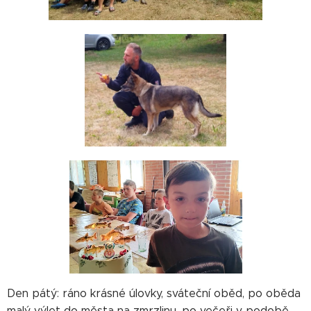
Den pátý: ráno krásné úlovky, sváteční oběd, po oběda
malý výlet do města na zmrzlinu, po večeři v podobě