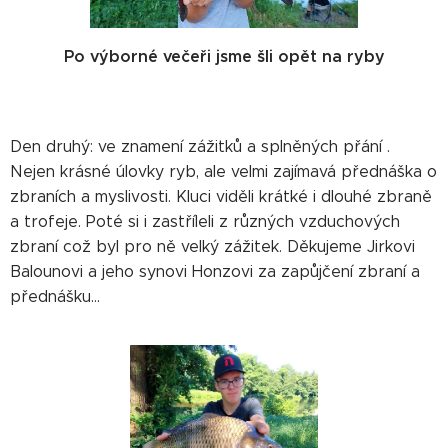
Po výborné večeři jsme šli opět na ryby
Den druhý: ve znamení zážitků a splněných přání .
Nejen krásné úlovky ryb, ale velmi zajímavá přednáška o
zbraních a myslivosti. Kluci viděli krátké i dlouhé zbraně
a trofeje. Poté si i zastříleli z různých vzduchových
zbraní což byl pro ně velký zážitek. Děkujeme Jirkovi
Balounovi a jeho synovi Honzovi za zapůjčení zbraní a
přednášku...