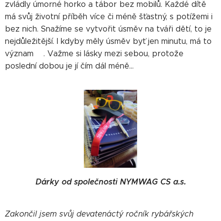
zvládly úmorné horko a tábor bez mobilů. Každé dítě
má svůj životní příběh více či méně šťastný, s potížemi i
bez nich. Snažíme se vytvořit úsměv na tváři dětí, to je
nejdůležitější. I kdyby měly úsměv byť jen minutu, má to
význam❤. Važme si lásky mezi sebou, protože
poslední dobou je jí čím dál méně...
Dárky od společnosti NYMWAG CS a.s.
Zakončil jsem svůj devatenáctý ročník rybářských