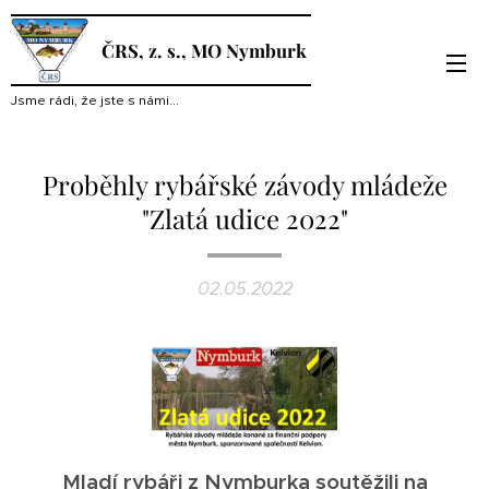
ČRS, z. s., MO Nymburk
Jsme rádi, že jste s námi...
Proběhly rybářské závody mládeže
"Zlatá udice 2022"
02.05.2022
Mladí rybáři z Nymburka soutěžili na