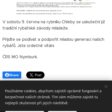
V sobotu 9. června na rybníku Chleby se uskuteční již
tradiční rybářské závody mládeže.
Přijďte se podívat a podpořit mladou generaci našich
rybářů. Jste srdečně vítáni.
ČRS MO Nymburk.
Share
Používáme cookies, abychom zajistili správné fungování a
bezpečnost našich stránek. Tím vám můžeme zajistit tu
nejlepší zkušenost při jejich návštěvě.
Sportovní 142,288 02 Nymburk, IČO:45829110,
nymburk@mocrs.cz