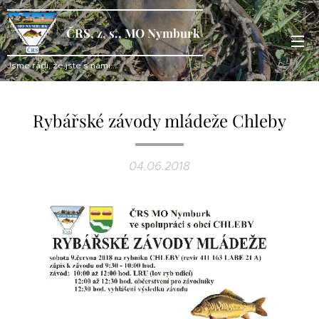
ČRS, z. s., MO Nymburk
Jsme rádi, že jste s námi...
Rybářské závody mládeže Chleby
04.06.2018