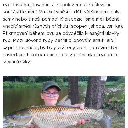
rybolovu na plavanou, ale i položenou je důležitou
součástí krmení. Vnadící směsi si děti většinou míchaly
samy nebo s naší pomocí. K dispozici jsme měli běžné
vnadící směsi různých příchutí (scopex, jahoda, vanilka).
Přikrmování během lovu se odvděčilo krásnými úlovky
ryb. Mezi ulovené ryby patřili především amuři, ale i
kapři. Ulovené ryby byly vráceny zpět do revíru. Na
následujících fotografiích jsou úspěšní mladí rybáři se
svými úlovky.