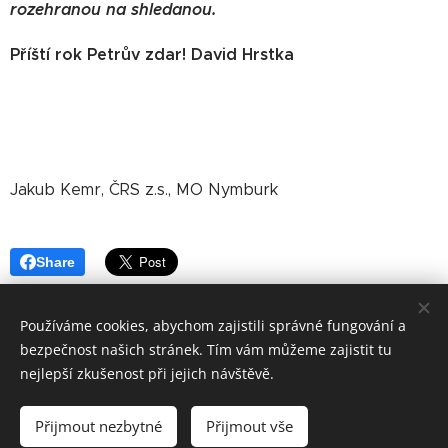
rozehranou na shledanou.
Příští rok Petrův zdar! David Hrstka
Jakub Kemr, ČRS z.s., MO Nymburk
Share
Používáme cookies, abychom zajistili správné fungování a
bezpečnost našich stránek. Tím vám můžeme zajistit tu
nejlepší zkušenost při jejich návštěvě.
Sportovní 142,288 02 Nymburk, IČO:45829110,
nymburk@mocrs.cz
Přijmout nezbytné
Přijmout vše
Cookies