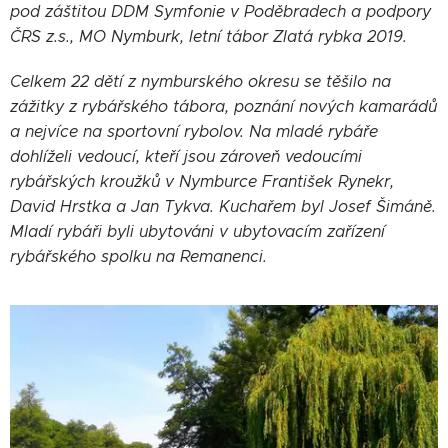
pod záštitou DDM Symfonie v Poděbradech a podpory
ČRS z.s., MO Nymburk, letní tábor Zlatá rybka 2019.
Celkem 22 dětí z nymburského okresu se těšilo na
zážitky z rybářského tábora, poznání nových kamarádů
a nejvíce na sportovní rybolov. Na mladé rybáře
dohlíželi vedoucí, kteří jsou zároveň vedoucími
rybářských kroužků v Nymburce František Rynekr,
David Hrstka a Jan Tykva. Kuchařem byl Josef Šimáně.
Mladí rybáři byli ubytováni v ubytovacím zařízení
rybářského spolku na Remanenci.