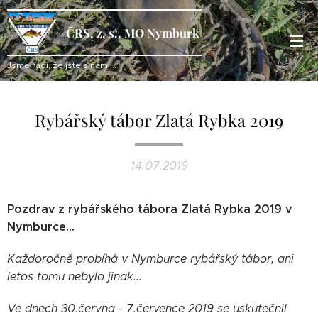
ČRS, z. s., MO Nymburk
Jsme rádi, že jste s námi...
Rybářský tábor Zlatá Rybka 2019
14.07.2019
Pozdrav z rybářského tábora Zlatá Rybka 2019 v
Nymburce...
Každoročně probíhá v Nymburce rybářský tábor, ani
letos tomu nebylo jinak...
Ve dnech 30.června - 7.července 2019 se uskutečnil