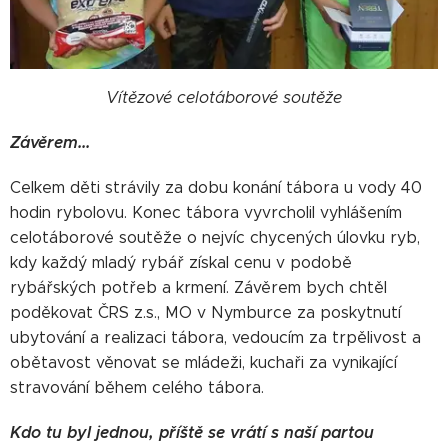
Vítězové celotáborové soutěže
Závěrem...
Celkem děti strávily za dobu konání tábora u vody 40
hodin rybolovu. Konec tábora vyvrcholil vyhlášením
celotáborové soutěže o nejvíc chycených úlovku ryb,
kdy každý mladý rybář získal cenu v podobě
rybářských potřeb a krmení. Závěrem bych chtěl
poděkovat ČRS z.s., MO v Nymburce za poskytnutí
ubytování a realizaci tábora, vedoucím za trpělivost a
obětavost věnovat se mládeži, kuchaři za vynikající
stravování během celého tábora.
Kdo tu byl jednou, příště se vrátí s naší partou