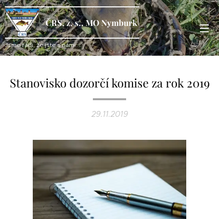
ČRS, z. s., MO Nymburk
Jsme rádi, že jste s námi...
Stanovisko dozorčí komise za rok 2019
29.11.2019