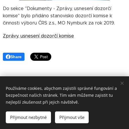
Do sekce "Dokumenty - Zprávy, usnesení dozorčí
komise" bylo přidáno stanovisko dozorčí komise k
činnosti výboru ČRS z.s., MO Nymburk za rok 2019.
Zprávy, usnesení dozorčí komise
Share
Používáme cookies, abychom zajistili správné fungování a
bezpečnost našich stránek. Tím vám můžeme zajistit tu
nejlepší zkušenost při jejich návštěvě.
Sportovní 142,288 02 Nymburk, IČO:45829110,
nymburk@mocrs.cz
Přijmout nezbytné
Přijmout vše
Cookies